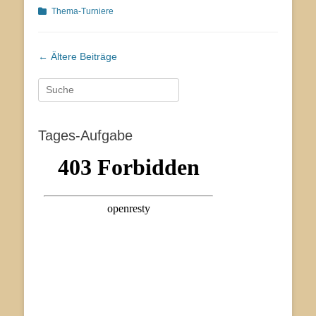
Kategorien
Thema-Turniere
Beitrags-
←
Ältere Beiträge
Navigation
Suche
nach:
Tages-Aufgabe