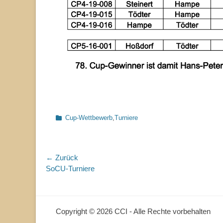
Kategorien
Cup-Wettbewerb
,
Turniere
Beitragsnavigation
← Zurück
Vorhergehender
SoCU-Turniere
Beitrag:
Copyright © 2026 CCI - Alle Rechte vorbehalten