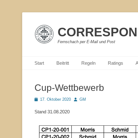
CORRESPOND
Fernschach per E-Mail und Post
Primärmenu
Weiter
Start
Beitritt
Regeln
Ratings
A
zum
Inhalt
Cup-Wettbewerb
Veröffentlicht
Autor
17. Oktober 2020
GM
am
Stand 31.08.2020