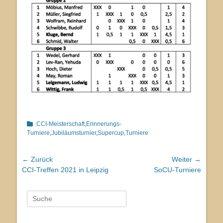
Kategorien
CCI-Meisterschaft
,
Erinnerungs-
Turniere
,
Jubiläumsturnier
,
Supercup
,
Turniere
Beitragsnavigation
← Zurück
Weiter →
Vorhergehender
Nächster
CCI-Treffen 2021 in Leipzig
SoCU-Turniere
Beitrag:
Beitrag:
Suche
nach: