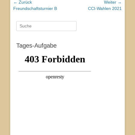
Beitragsnavigation
← Zurück
Weiter →
Vorhergehender
Nächster
Freundschaftsturnier B
CCI-Wahlen 2021
Beitrag:
Beitrag:
Suche
nach:
Tages-Aufgabe