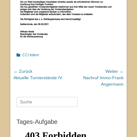
Kategorien
CCI Intern
Beitragsnavigation
← Zurück
Weiter →
Vorhergehender
Nächster
Aktuelle Turnierstände IV
Nachruf Immo-Frank
Beitrag:
Beitrag:
Angermann
Suche
nach:
Tages-Aufgabe