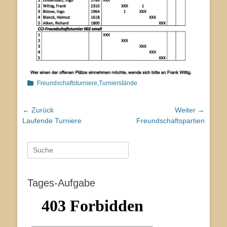
Kategorien
Freundschaftsturniere
,
Turnierstände
Beitragsnavigation
← Zurück
Weiter →
Vorhergehender
Nächster
Laufende Turniere
Freundschaftspartien
Beitrag:
Beitrag:
Suche
nach:
Tages-Aufgabe