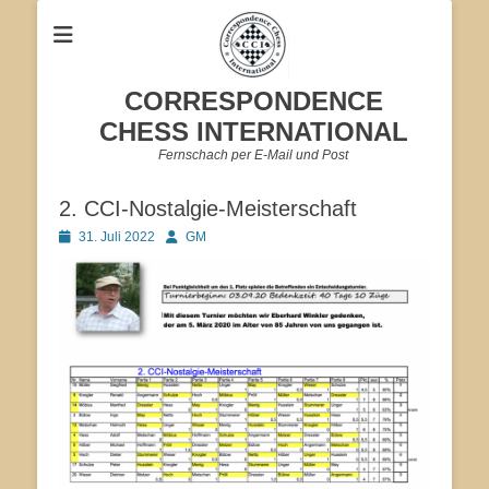
CORRESPONDENCE
CHESS INTERNATIONAL
Fernschach per E-Mail und Post
2. CCI-Nostalgie-Meisterschaft
Veröffentlicht
Autor
31. Juli 2022
GM
am