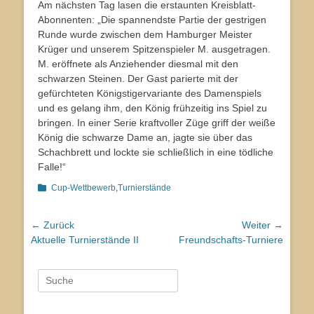
Am nächsten Tag lasen die erstaunten Kreisblatt-
Abonnenten: „Die spannendste Partie der gestrigen
Runde wurde zwischen dem Hamburger Meister
Krüger und unserem Spitzenspieler M. ausgetragen.
M. eröffnete als Anziehender diesmal mit den
schwarzen Steinen. Der Gast parierte mit der
gefürchteten Königstigervariante des Damenspiels
und es gelang ihm, den König frühzeitig ins Spiel zu
bringen. In einer Serie kraftvoller Züge griff der weiße
König die schwarze Dame an, jagte sie über das
Schachbrett und lockte sie schließlich in eine tödliche
Falle!“
Kategorien
Cup-Wettbewerb
,
Turnierstände
Beitragsnavigation
← Zurück
Weiter →
Vorhergehender
Nächster
Aktuelle Turnierstände II
Freundschafts-Turniere
Beitrag:
Beitrag:
Suche
nach: