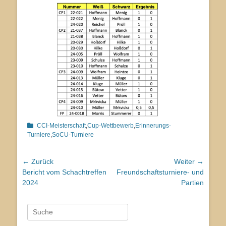
Kategorien
CCI-Meisterschaft
,
Cup-Wettbewerb
,
Erinnerungs-
Turniere
,
SoCU-Turniere
Beitragsnavigation
← Zurück
Weiter →
Vorhergehender
Nächster
Bericht vom Schachtreffen
Freundschaftsturniere- und
Beitrag:
Beitrag:
2024
Partien
Suche
nach: