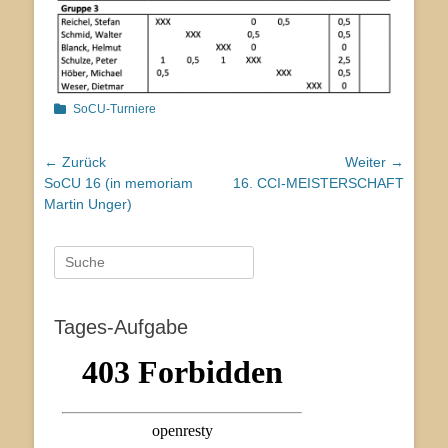
Kategorien
SoCU-Turniere
Beitragsnavigation
← Zurück
Weiter →
Vorhergehender
Nächster
SoCU 16 (in memoriam
16. CCI-MEISTERSCHAFT
Beitrag:
Beitrag:
Martin Unger)
Suche
nach:
Tages-Aufgabe